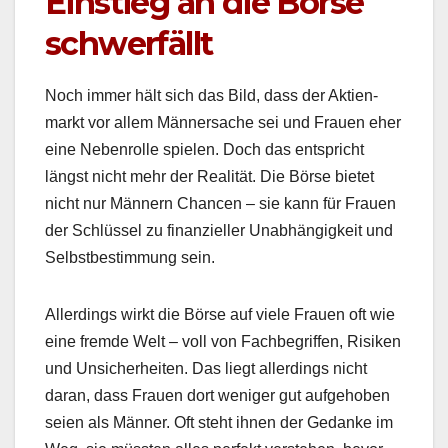
Einstieg an die Börse
schwerfällt
Noch immer hält sich das Bild, dass der Aktien­
markt vor allem Män­ner­sache sei und Frauen eher
eine Neben­rolle spie­len. Doch das entspricht
längst nicht mehr der Real­ität. Die Börse bietet
nicht nur Män­nern Chan­cen – sie kann für Frauen
der Schlüs­sel zu finanzieller Unab­hängigkeit und
Selb­st­bes­tim­mung sein.
Allerd­ings wirkt die Börse auf viele Frauen oft wie
eine fremde Welt – voll von Fach­be­grif­f­en, Risiken
und Unsicher­heit­en. Das liegt allerd­ings nicht
daran, dass Frauen dort weniger gut aufge­hoben
seien als Män­ner. Oft ste­ht ihnen der Gedanke im