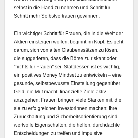
selb­st in die Hand zu nehmen und Schritt für
Schritt mehr Selb­stver­trauen gewin­nen.
Ein wichtiger Schritt für Frauen, die in die Welt der
Aktien ein­steigen wollen, begin­nt im Kopf. Es geht
darum, sich von alten Glaubenssätzen zu lösen,
die sug­gerieren, dass die Börse zu riskant oder
“nichts für Frauen” sei. Stattdessen ist es wichtig,
ein pos­i­tives Mon­ey Mind­set zu entwick­eln – eine
gesunde, selb­st­be­wusste Ein­stel­lung gegenüber
Geld, die Mut macht, finanzielle Ziele aktiv
anzuge­hen. Frauen brin­gen viele Stärken mit, die
sie zu erfol­gre­ichen Investorin­nen machen: Ihre
Zurück­hal­tung und Sicher­heit­sori­en­tierung sind
wertvolle Eigen­schaften, die helfen, durch­dachte
Entschei­dun­gen zu tre­f­fen und impul­sive