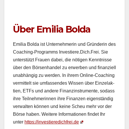
Über Emilia Bolda
Emil­ia Bol­da ist Unternehmerin und Grün­derin des
Coach­ing-Pro­gramms Investiere.Dich.Frei. Sie
unter­stützt Frauen dabei, die nöti­gen Ken­nt­nisse
über den Börsen­han­del zu erwer­ben und finanziell
unab­hängig zu wer­den. In ihrem Online-Coach­ing
ver­mit­telt sie umfassendes Wis­sen über Einze­lak­
tien, ETFs und andere Finanzin­stru­mente, sodass
ihre Teil­nehmerin­nen ihre Finanzen eigen­ständig
ver­wal­ten kön­nen und keine Scheu mehr vor der
Börse haben. Weit­ere Infor­ma­tio­nen find­et Ihr
unter
https://investieredichfrei.de