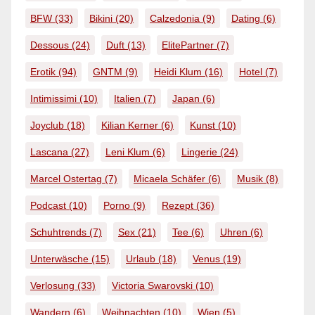
BFW
(33)
Bikini
(20)
Calzedonia
(9)
Dating
(6)
Dessous
(24)
Duft
(13)
ElitePartner
(7)
Erotik
(94)
GNTM
(9)
Heidi Klum
(16)
Hotel
(7)
Intimissimi
(10)
Italien
(7)
Japan
(6)
Joyclub
(18)
Kilian Kerner
(6)
Kunst
(10)
Lascana
(27)
Leni Klum
(6)
Lingerie
(24)
Marcel Ostertag
(7)
Micaela Schäfer
(6)
Musik
(8)
Podcast
(10)
Porno
(9)
Rezept
(36)
Schuhtrends
(7)
Sex
(21)
Tee
(6)
Uhren
(6)
Unterwäsche
(15)
Urlaub
(18)
Venus
(19)
Verlosung
(33)
Victoria Swarovski
(10)
Wandern
(6)
Weihnachten
(10)
Wien
(5)