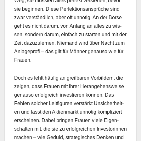
Weg, sie müssten alles per­fekt ver­ste­hen, bevor
sie begin­nen. Diese Per­fek­tion­sansprüche sind
zwar ver­ständlich, aber oft unnötig. An der Börse
geht es nicht darum, von Anfang an alles zu wis­
sen, son­dern darum, ein­fach zu starten und mit der
Zeit dazuzuler­nen. Nie­mand wird über Nacht zum
Anlage­profi – das gilt für Män­ner genau­so wie für
Frauen.
Doch es fehlt häu­fig an greif­baren Vor­bildern, die
zeigen, dass Frauen mit ihrer Herange­hensweise
genau­so erfol­gre­ich investieren kön­nen. Das
Fehlen solch­er Leit­fig­uren ver­stärkt Unsicher­heit­
en und lässt den Aktien­markt unnötig kom­pliziert
erscheinen. Dabei brin­gen Frauen viele Eigen­
schaften mit, die sie zu erfol­gre­ichen Investorin­nen
machen – wie Geduld, strate­gis­ches Denken und