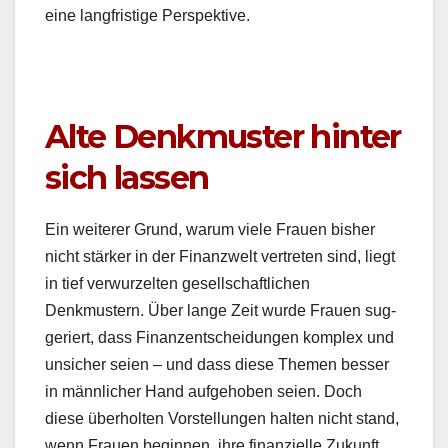
eine langfristige Per­spek­tive.
Alte Denkmuster hinter
sich lassen
Ein weit­er­er Grund, warum viele Frauen bish­er
nicht stärk­er in der Finanzwelt vertreten sind, liegt
in tief ver­wurzel­ten gesellschaftlichen
Denkmustern. Über lange Zeit wurde Frauen sug­
geriert, dass Finanzentschei­dun­gen kom­plex und
unsich­er seien – und dass diese The­men bess­er
in männlich­er Hand aufge­hoben seien. Doch
diese über­holten Vorstel­lun­gen hal­ten nicht stand,
wenn Frauen begin­nen, ihre finanzielle Zukun­ft