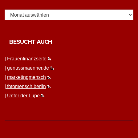
BESUCHT AUCH
|
Frauen­fi­nanz­seite
|
genussmaenner.de
|
mar­ket­ing­men­sch
|
fotomen­sch berlin
|
Unter der Lupe