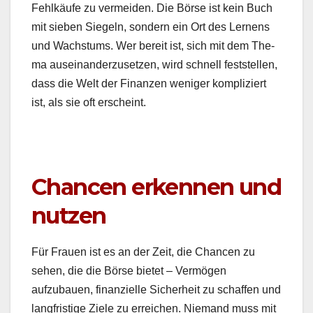
Fehlkäufe zu ver­mei­den. Die Börse ist kein Buch
mit sieben Siegeln, son­dern ein Ort des Ler­nens
und Wach­s­tums. Wer bere­it ist, sich mit dem The­
ma auseinan­derzuset­zen, wird schnell fest­stellen,
dass die Welt der Finanzen weniger kom­pliziert
ist, als sie oft erscheint.
Chancen erkennen und
nutzen
Für Frauen ist es an der Zeit, die Chan­cen zu
sehen, die die Börse bietet – Ver­mö­gen
aufzubauen, finanzielle Sicher­heit zu schaf­fen und
langfristige Ziele zu erre­ichen. Nie­mand muss mit