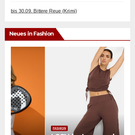
bis 30.09. Bittere Reue (Krimi)
Neues in Fashion
F