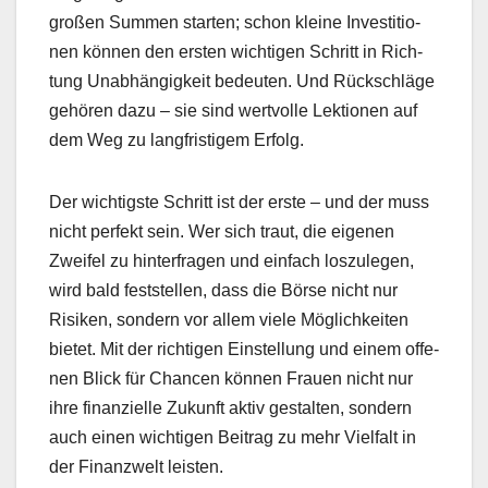
großen Sum­men starten; schon kleine Investi­tio­
nen kön­nen den ersten wichti­gen Schritt in Rich­
tung Unab­hängigkeit bedeuten. Und Rückschläge
gehören dazu – sie sind wertvolle Lek­tio­nen auf
dem Weg zu langfristigem Erfolg.
Der wichtig­ste Schritt ist der erste – und der muss
nicht per­fekt sein. Wer sich traut, die eige­nen
Zweifel zu hin­ter­fra­gen und ein­fach loszule­gen,
wird bald fest­stellen, dass die Börse nicht nur
Risiken, son­dern vor allem viele Möglichkeit­en
bietet. Mit der richti­gen Ein­stel­lung und einem offe­
nen Blick für Chan­cen kön­nen Frauen nicht nur
ihre finanzielle Zukun­ft aktiv gestal­ten, son­dern
auch einen wichti­gen Beitrag zu mehr Vielfalt in
der Finanzwelt leis­ten.