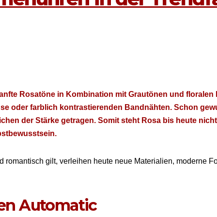
n­fte Rosatöne in Kom­bi­na­tion mit Grautö­nen und flo­ralen
 oder far­blich kon­trastieren­den Band­näht­en. Schon gewu
chen der Stärke getra­gen. Somit ste­ht Rosa bis heute nicht 
st­be­wusst­sein.
 roman­tisch gilt, ver­lei­hen heute neue Mate­ri­alien, mod­erne
en Automatic