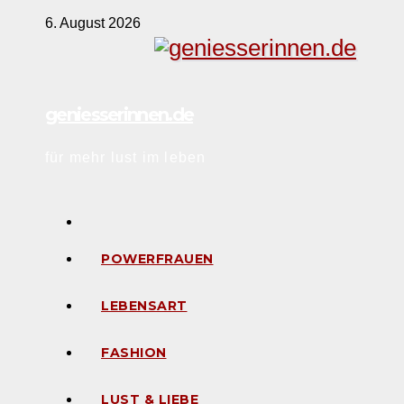
Zum
6. August 2026
Inhalt
springen
geniesserinnen.de
für mehr lust im leben
POWERFRAUEN
LEBENSART
FASHION
LUST & LIEBE