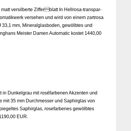
t ver­sil­berte Zifferblatt In Hell­rosa-trans­par­
tomatik­w­erk verse­hen und wird von einem zartrosa
 33,1 mm, Min­er­al­glas­bo­den, gewölbtes und
ung­hans Meis­ter Damen Auto­mat­ic kostet 1440,00
tt in Dunkel­grau mit rosé­far­be­nen Akzen­ten und
use mit 35 mm Durchmess­er und Saphir­glas von
iegeltes Saphir­glas, rose­far­benes gewölbtes
r 1190,00 EUR.