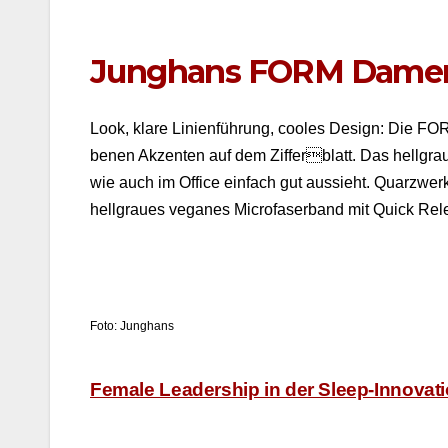
Junghans FORM Dame
Look, klare Lin­ien­führung, cooles Design: Die 
be­nen Akzen­ten auf dem Zifferblatt. Das hell­graue
wie auch im Office ein­fach gut aussieht. Quarzw­e
hell­graues veg­anes Micro­faser­band mit Quick R
Foto: Jung­hans
Beitragsnavigation
Female Leadership in der Sleep-Innovat