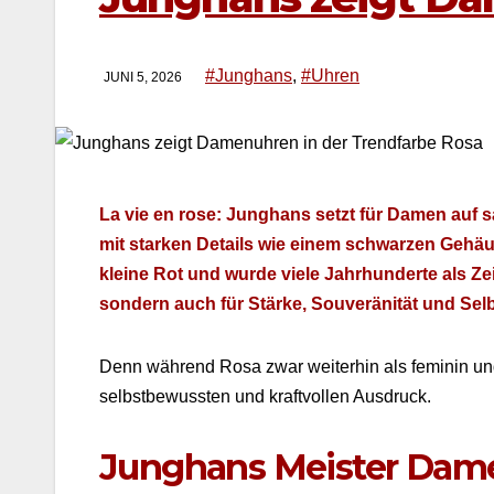
#Junghans
,
#Uhren
JUNI 5, 2026
La vie en rose: Jung­hans set­zt für Damen auf sa
mit starken Details wie einem schwarzen Gehäuse
kleine Rot und wurde viele Jahrhun­derte als Zei
son­dern auch für Stärke, Sou­veränität und Selb­
Denn während Rosa zwar weit­er­hin als fem­i­nin und
selb­st­be­wussten und kraftvollen Aus­druck.
Junghans Meister Dam