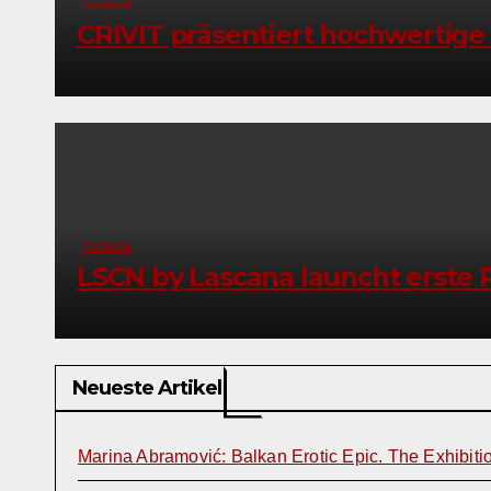
FASHION
CRIVIT präsentiert hochwertige
FASHION
LSCN by Lascana launcht erste P
Neueste Artikel
Marina Abramović: Balkan Erotic Epic. The Exhibiti