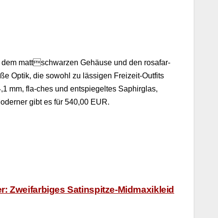
hen dem mattschwarzen Gehäuse und den rosa­far­
e Optik, die sowohl zu läs­si­gen Freizeit-Out­fits
,1 mm, fla-ches und entspiegeltes Saphir­glas,
d­ern­er gibt es für 540,00 EUR.
: Zweifarbiges Satinspitze-Midmaxikleid