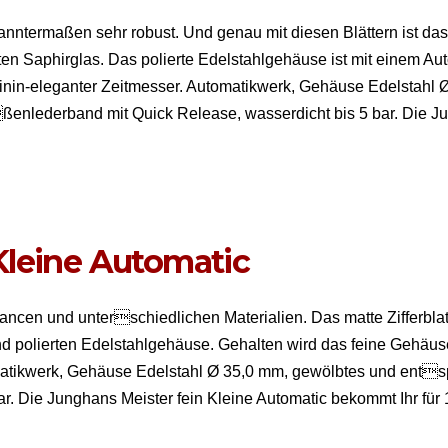
nter­maßen sehr robust. Und genau mit diesen Blät­tern ist das mat
n Saphir­glas. Das polierte Edel­stahlge­häuse ist mit einem Au
in-ele­gan­ter Zeitmess­er. Automatik­w­erk, Gehäuse Edel­stahl Ø
außenlederband mit Quick Release, wasserdicht bis 5 bar. Die J
Kleine Automatic
u­an­cen und unterschiedlichen Mate­ri­alien. Das mat­te Zif­ferbla
nd polierten Edel­stahlge­häuse. Gehal­ten wird das feine Gehä
atik­w­erk, Gehäuse Edel­stahl Ø 35,0 mm, gewölbtes und entsp
r. Die Jung­hans Meis­ter fein Kleine Auto­mat­ic bekommt Ihr fü