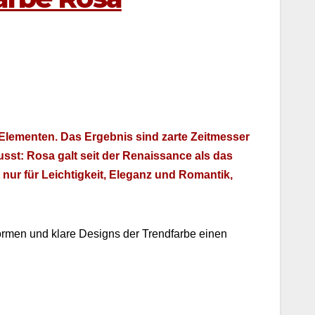
 Ele­menten. Das Ergeb­nis sind zarte Zeitmess­er
sst: Rosa galt seit der Renais­sance als das
nur für Leichtigkeit, Ele­ganz und Roman­tik,
 For­men und klare Designs der Trend­farbe einen