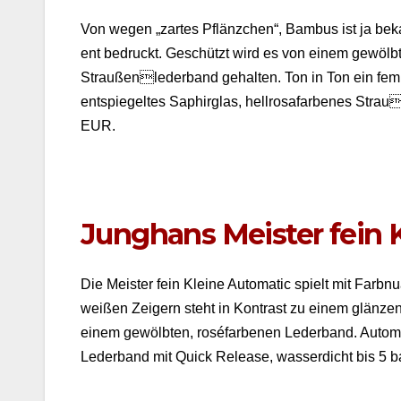
Von wegen „zartes Pflänzchen“, Bam­bus ist ja bekan­
ent bedruckt. Geschützt wird es von einem gewölbte
Straußenlederband gehal­ten. Ton in Ton ein fem­i­n
entspiegeltes Saphir­glas, hell­rosa­far­benes Str
EUR.
Junghans Meister fein 
Die Meis­ter fein Kleine Auto­mat­ic spielt mit Farb­n
weißen Zeigern ste­ht in Kon­trast zu einem glänze
einem gewölbten, rosé­far­be­nen Leder­band. Autom
Leder­band mit Quick Release, wasserdicht bis 5 ba