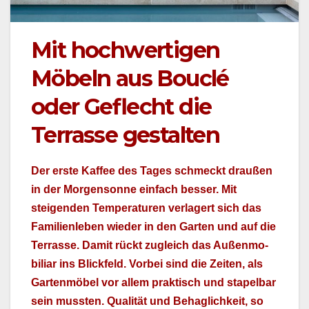
Mit hochwertigen
Möbeln aus Bouclé
oder Geflecht die
Terrasse gestalten
Der erste Kaf­fee des Tages schmeckt draußen
in der Mor­gen­sonne ein­fach bess­er. Mit
steigen­den Tem­per­a­turen ver­lagert sich das
Fam­i­lien­leben wieder in den Garten und auf die
Ter­rasse. Damit rückt zugle­ich das Außen­mo­
bil­iar ins Blick­feld. Vor­bei sind die Zeit­en, als
Garten­mö­bel vor allem prak­tisch und stapel­bar
sein mussten. Qual­ität und Behaglichkeit, so