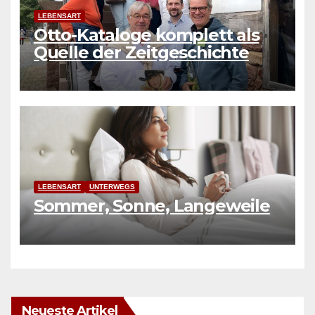
LEBENSART
Otto-Kataloge komplett als
Quelle der Zeitgeschichte
LEBENSART
UNTERWEGS
Sommer, Sonne, Langeweile
Neueste Artikel