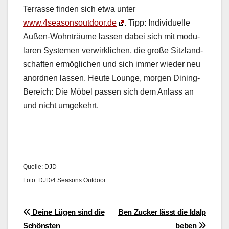
Ter­rasse find­en sich etwa unter
www.4seasonsoutdoor.de
. Tipp: Indi­vidu­elle
Außen-Wohn­träume lassen dabei sich mit mod­u­
laren Sys­te­men ver­wirk­lichen, die große Sit­z­land­
schaften ermöglichen und sich immer wieder neu
anord­nen lassen. Heute Lounge, mor­gen Din­ing-
Bere­ich: Die Möbel passen sich dem Anlass an
und nicht umgekehrt.
Quelle: DJD
Foto: DJD/4 Sea­sons Out­door
Beitragsnavigation
Deine Lügen sind die
Ben Zucker lässt die Idalp
Schönsten
beben