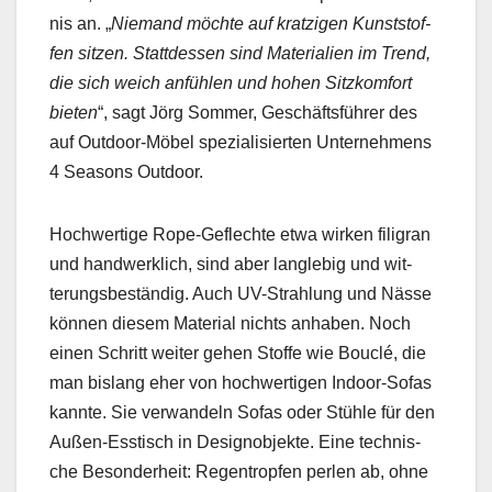
nis an. „
Nie­mand möchte auf kratzi­gen Kun­st­stof­
fen sitzen. Stattdessen sind Mate­ri­alien im Trend,
die sich weich anfühlen und hohen Sitzkom­fort
bieten
“, sagt Jörg Som­mer, Geschäfts­führer des
auf Out­door-Möbel spezial­isierten Unternehmens
4 Sea­sons Out­door.
Hochw­er­tige Rope-Geflechte etwa wirken fil­igran
und handw­erk­lich, sind aber lan­glebig und wit­
terungs­beständig. Auch UV-Strahlung und Nässe
kön­nen diesem Mate­r­i­al nichts anhab­en. Noch
einen Schritt weit­er gehen Stoffe wie Bouclé, die
man bis­lang eher von hochw­er­ti­gen Indoor-Sofas
kan­nte. Sie ver­wan­deln Sofas oder Stüh­le für den
Außen-Esstisch in Desig­nob­jek­te. Eine tech­nis­
che Beson­der­heit: Regen­tropfen perlen ab, ohne