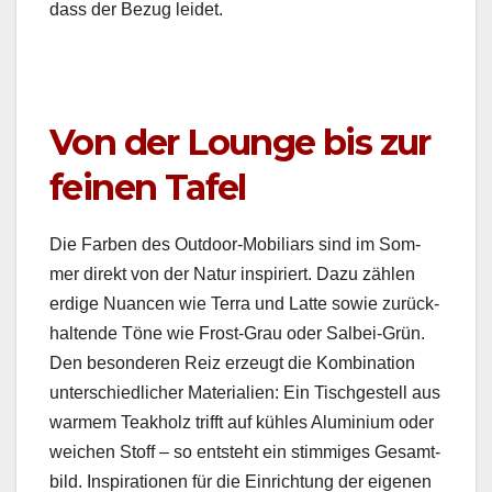
dass der Bezug lei­det.
Von der Lounge bis zur
feinen Tafel
Die Far­ben des Out­door-Mobil­iars sind im Som­
mer direkt von der Natur inspiri­ert. Dazu zählen
erdi­ge Nuan­cen wie Ter­ra und Lat­te sowie zurück­
hal­tende Töne wie Frost-Grau oder Sal­bei-Grün.
Den beson­deren Reiz erzeugt die Kom­bi­na­tion
unter­schiedlich­er Mate­ri­alien: Ein Tis­chgestell aus
warmem Teakholz trifft auf küh­les Alu­mini­um oder
weichen Stoff – so entste­ht ein stim­miges Gesamt­
bild. Inspi­ra­tio­nen für die Ein­rich­tung der eige­nen