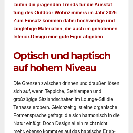
laut­en die prä­gen­den Trends für die Ausstat­
tung des Out­door-Wohnz­im­mers im Jahr 2026.
Zum Ein­satz kom­men dabei hochw­er­tige und
lan­glebige Mate­ri­alien, die auch im gehobe­nen
Inte­ri­or-Design eine gute Fig­ur abgeben.
Optisch und haptisch
auf hohem Niveau
Die Gren­zen zwis­chen drin­nen und draußen lösen
sich auf, wenn Tep­piche, Stehlam­p­en und
großzügige Sit­z­land­schaften im Lounge-Stil die
Ter­rasse erobern. Gle­ichzeit­ig ist eine organ­is­che
For­men­sprache gefragt, die sich har­monisch in die
Natur ein­fügt. Doch Design allein reicht nicht
mehr, eben­so kommt es auf das hap­tis­che Erleb­