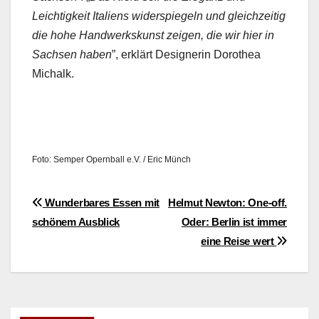
Leichtigkeit Ital­iens wider­spiegeln und gle­ichzeit­ig
die hohe Handw­erk­skun­st zeigen, die wir hier in
Sach­sen haben
”, erk­lärt Designer­in Dorothea
Michalk.
Foto: Sem­per Opern­ball e.V. / Eric Münch
Beitragsnavigation
Wunderbares Essen mit
Helmut Newton: One-off.
schönem Ausblick
Oder: Berlin ist immer
eine Reise wert