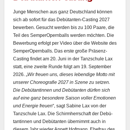
Junge Men­schen aus ganz Deutsch­land kön­nen
sich ab sofort für das Debü­tan­ten-Cast­ing 2027
bewer­ben. Gesucht wer­den bis zu 100 Paare, die
Teil des Sem­per­Opern­balls wer­den möcht­en. Die
Bewer­bung erfol­gt per Video über die Web­site des
Sem­per­Opern­balls. Das erste große Präsenz-
Cast­ing find­et am 20. Juni in der Tanzschule Lax
statt, eine zweite Runde fol­gt am 19. Sep­tem­ber
2026. „
Wir freuen uns, dieses lebendi­ge Mot­to mit
unser­er Chore­ografie 2027 in Szene zu set­zen.
Die Debü­tan­tinnen und Debü­tan­ten dür­fen sich
auf eine ganz beson­dere Sai­son voller Emo­tio­nen
und Energie freuen
“, sagt Sabine Lax von der
Tanzschule Lax. Die Schirmherrschaft der Debü­
tan­tinnen und Debü­tan­ten übern­immt auch in
diesem Jahr wieder Annett Hof­mann, Ehe­frau des