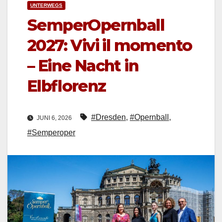
UNTERWEGS
SemperOpernball
2027: Vivi il momento
– Eine Nacht in
Elbflorenz
#Dresden
,
#Opernball
,
JUNI 6, 2026
#Semperoper