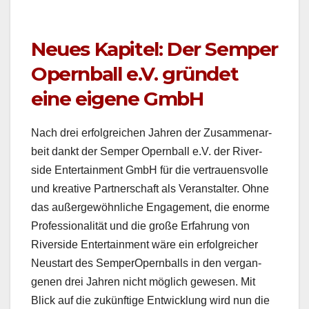
Neues Kapitel: Der Semper
Opernball e.V. gründet
eine eigene GmbH
Nach drei erfol­gre­ichen Jahren der Zusam­me­nar­
beit dankt der Sem­per Opern­ball e.V. der River­
side Enter­tain­ment GmbH für die ver­trauensvolle
und kreative Part­ner­schaft als Ver­anstal­ter. Ohne
das außergewöhn­liche Engage­ment, die enorme
Pro­fes­sion­al­ität und die große Erfahrung von
River­side Enter­tain­ment wäre ein erfol­gre­ich­er
Neustart des Sem­per­Opern­balls in den ver­gan­
genen drei Jahren nicht möglich gewe­sen. Mit
Blick auf die zukün­ftige Entwick­lung wird nun die