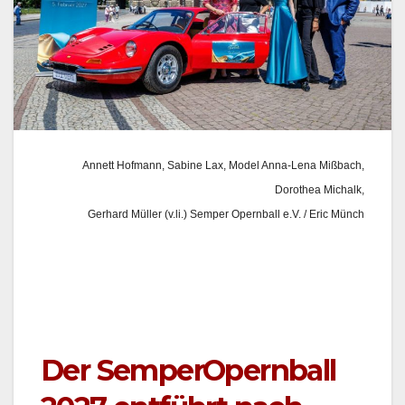
Annett Hof­mann, Sabine Lax, Mod­el Anna-Lena Mißbach,
Dorothea Michalk,
Ger­hard Müller (v.li.) Sem­per Opern­ball e.V. / Eric Münch
Der SemperOpernball