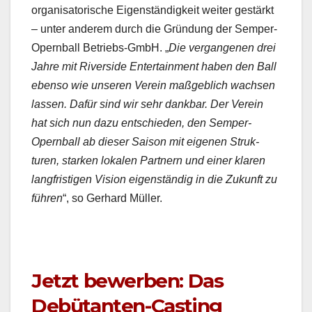
organ­isatorische Eigen­ständigkeit weit­er gestärkt
– unter anderem durch die Grün­dung der Sem­per­
Opern­ball Betriebs-GmbH. „
Die ver­gan­genen drei
Jahre mit River­side Enter­tain­ment haben den Ball
eben­so wie unseren Vere­in maßge­blich wach­sen
lassen. Dafür sind wir sehr dankbar. Der Vere­in
hat sich nun dazu entsch­ieden, den Sem­per­
Opern­ball ab dieser Sai­son mit eige­nen Struk­
turen, starken lokalen Part­nern und ein­er klaren
langfristi­gen Vision eigen­ständig in die Zukun­ft zu
führen
“, so Ger­hard Müller.
Jetzt bewerben: Das
Debütanten-Casting