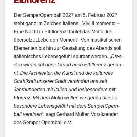
Der Sem­per­Opern­ball 2027 am 5. Feb­ru­ar 2027
ste­ht ganz im Zeichen Ital­iens. „Vivi il momen­to –
Eine Nacht in Elbflo­renz” lautet das Mot­to, frei
über­set­zt: „Lebe den Moment”. Von musikalis­chen
Ele­menten bis hin zur Gestal­tung des Abends soll
ital­ienis­ches Lebens­ge­fühl spür­bar wer­den. „
Dres­
den wird nicht ohne Grund auch Elbflo­renz genan­
nt. Die Architek­tur, die Kun­st und die kul­turelle
Strahlkraft unser­er Stadt verbinden uns seit
Jahrhun­derten mit Ital­ien und ins­beson­dere mit
Flo­renz. Mit dem Mot­to wollen wir genau dieses
beson­dere Lebens­ge­fühl mit dem Sem­per­Opern­
ball vere­inen
“, sagt Ger­hard Müller, Vor­sitzen­der
des Sem­per Opern­ball e.V.