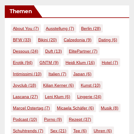
Themen
About You
(7)
Ausstellung
(7)
Berlin
(28)
BFW
(33)
Bikini
(20)
Calzedonia
(9)
Dating
(6)
Dessous
(24)
Duft
(13)
ElitePartner
(7)
Erotik
(94)
GNTM
(9)
Heidi Klum
(16)
Hotel
(7)
Intimissimi
(10)
Italien
(7)
Japan
(6)
Joyclub
(18)
Kilian Kerner
(6)
Kunst
(10)
Lascana
(27)
Leni Klum
(6)
Lingerie
(24)
Marcel Ostertag
(7)
Micaela Schäfer
(6)
Musik
(8)
Podcast
(10)
Porno
(9)
Rezept
(37)
Schuhtrends
(7)
Sex
(21)
Tee
(6)
Uhren
(6)