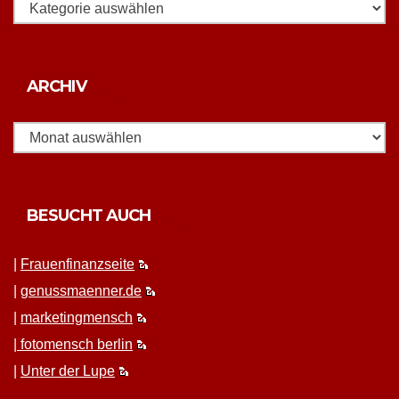
Rubriken
Archiv
ARCHIV
BESUCHT AUCH
|
Frauen­fi­nanz­seite
|
genussmaenner.de
|
mar­ket­ing­men­sch
|
fotomen­sch berlin
|
Unter der Lupe