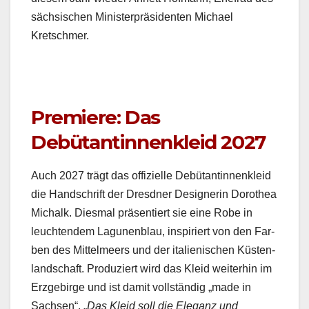
säch­sis­chen Min­is­ter­präsi­den­ten Michael
Kretschmer.
Premiere: Das
Debütantinnenkleid 2027
Auch 2027 trägt das offizielle Debü­tan­tinnen­kleid
die Hand­schrift der Dres­d­ner Designer­in Dorothea
Michalk. Dies­mal präsen­tiert sie eine Robe in
leuch­t­en­dem Lagunen­blau, inspiri­ert von den Far­
ben des Mit­telmeers und der ital­ienis­chen Küsten­
land­schaft. Pro­duziert wird das Kleid weit­er­hin im
Erzge­birge und ist damit voll­ständig „made in
Sach­sen“. „
Das Kleid soll die Ele­ganz und