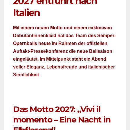
2027 entführt nach
Italien
Mit einem neuen Mot­to und einem exk­lu­siv­en
Debü­tan­tinnen­kleid hat das Team des Sem­per­
Opern­balls heute im Rah­men der offiziellen
Auf­takt-Pressekon­ferenz die neue Ball­sai­son
ein­geläutet. Im Mit­telpunkt ste­ht ein Abend
voller Ele­ganz, Lebens­freude und ital­ienis­ch­er
Sinnlichkeit.
Das Motto 2027: „Vivi il
momento – Eine Nacht in
Elbflorenz”