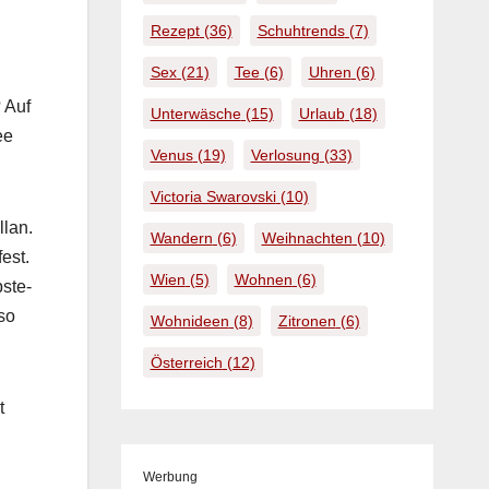
Rezept
(36)
Schuhtrends
(7)
Sex
(21)
Tee
(6)
Uhren
(6)
 Auf
Unterwäsche
(15)
Urlaub
(18)
ee
Venus
(19)
Verlosung
(33)
Victoria Swarovski
(10)
­lan.
Wandern
(6)
Weihnachten
(10)
est.
Wien
(5)
Wohnen
(6)
bste­
so
Wohnideen
(8)
Zitronen
(6)
Österreich
(12)
t
Werbung