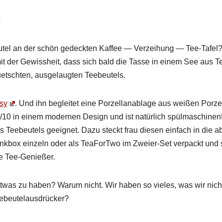
g
­tel an der schön gedeck­ten Kaf­fee — Verzei­hung — Tee-Tafel?
it der Gewis­sheit, dass sich bald die Tasse in einem See aus T
tscht­en, aus­ge­laugten Tee­beu­tels.
asy
. Und ihn begleit­et eine Porzel­lan­ablage aus weißen Porzel
10 in einem mod­er­nen Design und ist natür­lich spül­maschi­nen­f
 Tee­beu­tels geeignet. Dazu steckt frau diesen ein­fach in die a
nkbox einzeln oder als TeaForT­wo im Zweier-Set ver­packt und 
ne Tee-Genießer.
twas zu haben? Warum nicht. Wir haben so vieles, was wir nich
beutelaus­drück­er?