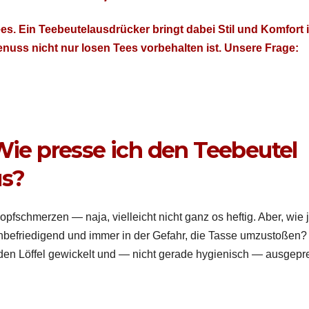
es. Ein Tee­beutelaus­drück­er bringt dabei Stil und Kom­fort 
nuss nicht nur losen Tees vor­be­hal­ten ist. Unsere Frage:
 Wie presse ich den Teebeutel
us?
pf­schmerzen — naja, vielle­icht nicht ganz os heftig. Aber, wie je
nbe­friedi­gend und immer in der Gefahr, die Tasse umzus­toßen?
 Löf­fel gewick­elt und — nicht ger­ade hygien­isch — aus­ge­pr