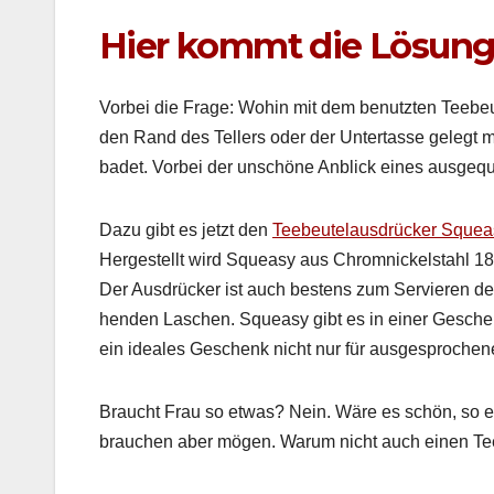
Hier kommt die Lösun
Vor­bei die Frage: Wohin mit dem benutzten Tee­beu
den Rand des Tellers oder der Unter­tasse gelegt m
badet. Vor­bei der unschöne Anblick eines aus­ge­que
Dazu gibt es jet­zt den
Tee­beutelaus­drück­er Sque
Hergestellt wird Squeasy aus Chrom­nick­el­stahl 18/
Der Aus­drück­er ist auch bestens zum Servieren des
hen­den Laschen. Squeasy gibt es in ein­er Gesche
ein ide­ales Geschenk nicht nur für aus­ge­sproch­e
Braucht Frau so etwas? Nein. Wäre es schön, so e
brauchen aber mögen. Warum nicht auch einen Tee­