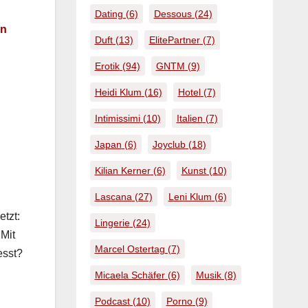
Dating
(6)
Dessous
(24)
in
Duft
(13)
ElitePartner
(7)
Erotik
(94)
GNTM
(9)
Heidi Klum
(16)
Hotel
(7)
Intimissimi
(10)
Italien
(7)
Japan
(6)
Joyclub
(18)
Kilian Kerner
(6)
Kunst
(10)
Lascana
(27)
Leni Klum
(6)
t­zt:
Lingerie
(24)
 Mit
Marcel Ostertag
(7)
esst?
Micaela Schäfer
(6)
Musik
(8)
Podcast
(10)
Porno
(9)