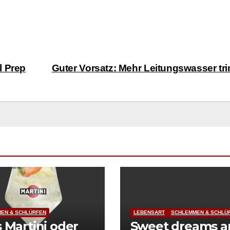
l Prep
Guter Vorsatz: Mehr Leitungswasser tr
EN & SCHLÜRFEN
LEBENSART
SCHLEMMEN & SCHLÜ
s Martini oder
Sweet dreams a