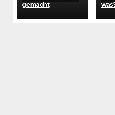
gemacht
was