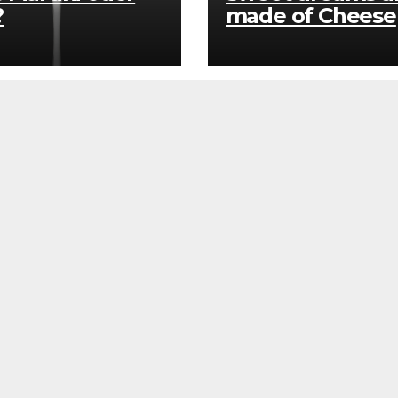
?
made of Cheese