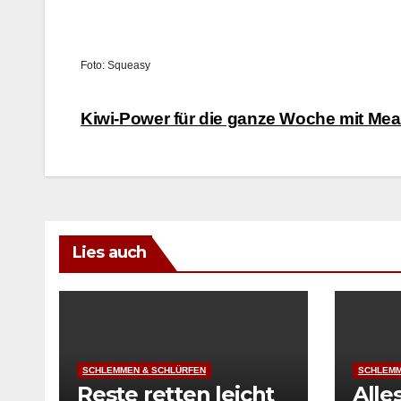
Foto: Squeasy
Beitragsnavigation
Kiwi-Power für die ganze Woche mit Mea
Lies auch
SCHLEMMEN & SCHLÜRFEN
SCHLEMM
Reste retten leicht
Alle