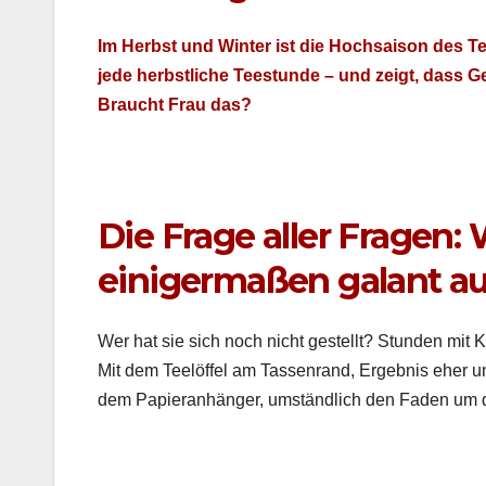
Im Herb­st und Win­ter ist die Hoch­sai­son des Te
jede herb­stliche Teestunde – und zeigt, dass Ge
Braucht Frau das?
Die Frage aller Fragen:
einigermaßen galant a
Wer hat sie sich noch nicht gestellt? Stun­den mit Ko
Mit dem Teelöf­fel am Tassen­rand, Ergeb­nis eher u
dem Papier­an­hänger, umständlich den Faden um den