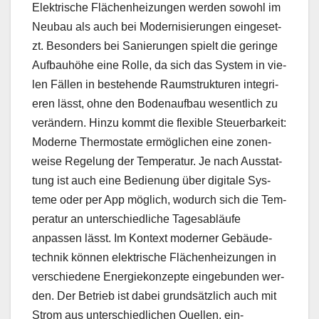
Elek­trische Flächen­heizun­gen wer­den sowohl im
Neubau als auch bei Mod­ernisierun­gen einge­set­
zt. Beson­ders bei Sanierun­gen spielt die geringe
Auf­bauhöhe eine Rolle, da sich das Sys­tem in vie­
len Fällen in beste­hende Raum­struk­turen inte­gri­
eren lässt, ohne den Bode­nauf­bau wesentlich zu
verän­dern. Hinzu kommt die flex­i­ble Steuer­barkeit:
Mod­erne Ther­mostate ermöglichen eine zonen­
weise Regelung der Tem­per­atur. Je nach Ausstat­
tung ist auch eine Bedi­enung über dig­i­tale Sys­
teme oder per App möglich, wodurch sich die Tem­
per­atur an unter­schiedliche Tagesabläufe
anpassen lässt. Im Kon­text mod­ern­er Gebäude­
tech­nik kön­nen elek­trische Flächen­heizun­gen in
ver­schiedene Energiekonzepte einge­bun­den wer­
den. Der Betrieb ist dabei grund­sät­zlich auch mit
Strom aus unter­schiedlichen Quellen, ein­