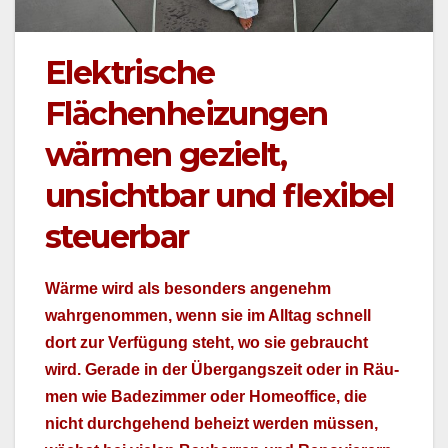
Elektrische
Flächenheizungen
wärmen gezielt,
unsichtbar und flexibel
steuerbar
Wärme wird als beson­ders angenehm
wahrgenom­men, wenn sie im All­t­ag schnell
dort zur Ver­fü­gung ste­ht, wo sie gebraucht
wird. Ger­ade in der Über­gangszeit oder in Räu­
men wie Badez­im­mer oder Home­of­fice, die
nicht durchge­hend beheizt wer­den müssen,