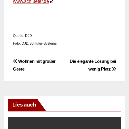
www.schlueter.de
Quelle: DJD
Foto: DJD/Schlüter-Sys­tems
Beitragsnavigation
Wohnen mit großer
Die elegante Lösung bei
Geste
wenig Platz
Lies auch