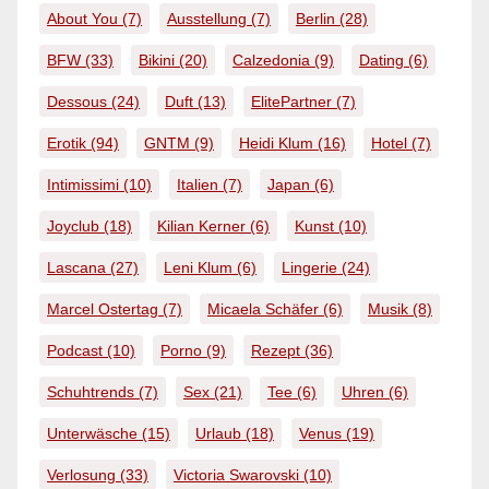
About You
(7)
Ausstellung
(7)
Berlin
(28)
BFW
(33)
Bikini
(20)
Calzedonia
(9)
Dating
(6)
Dessous
(24)
Duft
(13)
ElitePartner
(7)
Erotik
(94)
GNTM
(9)
Heidi Klum
(16)
Hotel
(7)
Intimissimi
(10)
Italien
(7)
Japan
(6)
Joyclub
(18)
Kilian Kerner
(6)
Kunst
(10)
Lascana
(27)
Leni Klum
(6)
Lingerie
(24)
Marcel Ostertag
(7)
Micaela Schäfer
(6)
Musik
(8)
Podcast
(10)
Porno
(9)
Rezept
(36)
Schuhtrends
(7)
Sex
(21)
Tee
(6)
Uhren
(6)
Unterwäsche
(15)
Urlaub
(18)
Venus
(19)
Verlosung
(33)
Victoria Swarovski
(10)