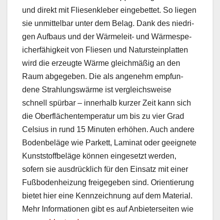
und direkt mit Fliesen­kle­ber einge­bet­tet. So liegen
sie unmit­tel­bar unter dem Belag. Dank des niedri­
gen Auf­baus und der Wärmeleit- und Wärme­spe­
icher­fähigkeit von Fliesen und Naturstein­plat­ten
wird die erzeugte Wärme gle­ich­mäßig an den
Raum abgegeben. Die als angenehm emp­fun­
dene Strahlungswärme ist ver­gle­ich­sweise
schnell spür­bar – inner­halb kurz­er Zeit kann sich
die Ober­flächen­tem­per­atur um bis zu vier Grad
Cel­sius in rund 15 Minuten erhöhen. Auch andere
Boden­beläge wie Par­kett, Lam­i­nat oder geeignete
Kun­st­stoff­beläge kön­nen einge­set­zt wer­den,
sofern sie aus­drück­lich für den Ein­satz mit ein­er
Fuß­bo­den­heizung freigegeben sind. Ori­en­tierung
bietet hier eine Kennze­ich­nung auf dem Mate­r­i­al.
Mehr Infor­ma­tio­nen gibt es auf Anbi­eter­seit­en wie