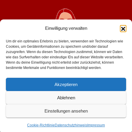
Einwilligung verwalten
Um dir ein optimales Erlebnis zu bieten, verwenden wir Technologien wie
Cookies, um Geräteinformationen zu speichern und/oder darauf
zuzugreifen. Wenn du diesen Technologien zustimmst, können wir Daten
wie das Surfverhalten oder eindeutige IDs auf dieser Website verarbeiten.
geniesserinnen.de
Wenn du deine Einwilligung nicht erteilst oder zurückziehst, können
bestimmte Merkmale und Funktionen beeinträchtigt werden.
für mehr lust im leben
Akzeptieren
Ablehnen
Einstellungen ansehen
Stolz präsentiert von WordPress
|
Theme: Newsup von
Themeansar
Cookie-Richtlinie
Datenschutzhinweis
Impressum