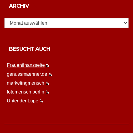
Archiv
ARCHIV
BESUCHT AUCH
|
Frauen­fi­nanz­seite
|
genussmaenner.de
|
mar­ket­ing­men­sch
|
fotomen­sch berlin
|
Unter der Lupe