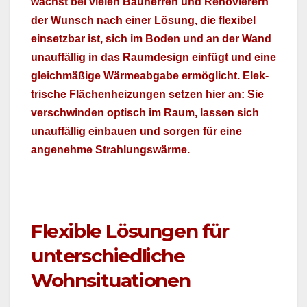
wächst bei vie­len Bauher­ren und Ren­ovier­ern
der Wun­sch nach ein­er Lösung, die flex­i­bel
ein­set­zbar ist, sich im Boden und an der Wand
unauf­fäl­lig in das Raumde­sign ein­fügt und eine
gle­ich­mäßige Wärme­ab­gabe ermöglicht. Elek­
trische Flächen­heizun­gen set­zen hier an: Sie
ver­schwinden optisch im Raum, lassen sich
unauf­fäl­lig ein­bauen und sor­gen für eine
angenehme Strahlungswärme.
Flexible Lösungen für
unterschiedliche
Wohnsituationen