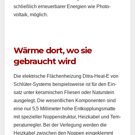
schließlich erneuer­bar­er Energien wie Pho­to­
voltaik, möglich.
Wärme dort, wo sie
gebraucht wird
Die elek­trische Flächen­heizung Ditra-Heat‑E von
Schlüter-Sys­tems beispiel­sweise ist für den Ein­
satz unter keramis­chen Fliesen oder Naturstein
aus­gelegt. Die wesentlichen Kom­po­nen­ten sind
eine nur 5,5 Mil­lime­ter hohe Entkop­plungs­mat­te
mit spezieller Nop­pen­struk­tur, Heizk­a­bel und Tem­
per­atur­re­gler. Bei der Ver­legung wer­den die
Heizk­a­bel zwis­chen den Nop­pen eingek­lemmt